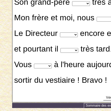
Son grand-père
très â
Mon frère et moi, nous
Le Directeur
encore en
et pourtant il
très tard
Vous
à l'heure aujour
sortir du vestiaire ! Bravo !
Véri
Sommaire des exe